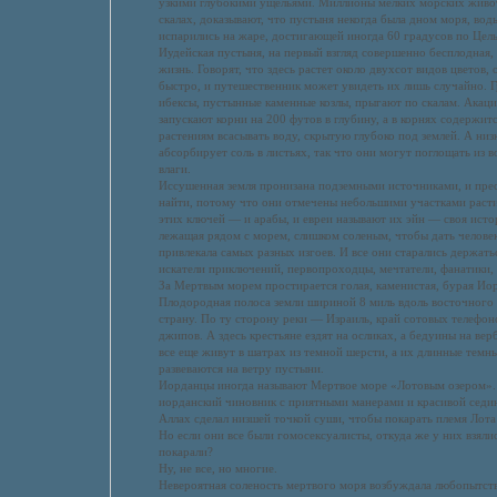
узкими глубокими ущельями. Миллионы мелких морских живо
скалах, доказывают, что пустыня некогда была дном моря, во
испарились на жаре, достигающей иногда 60 градусов по Цел
Иудейская пустыня, на первый взгляд совершенно бесплодная, 
жизнь. Говорят, что здесь растет около двухсот видов цветов,
быстро, и путешественник может увидеть их лишь случайно. 
ибексы, пустынные каменные козлы, прыгают по скалам. Акаци
запускают корни на 200 футов в глубину, а в корнях содержитс
растениям всасывать воду, скрытую глубоко под землей. А низ
абсорбирует соль в листьях, так что они могут поглощать из 
влаги.
Иссушенная земля пронизана подземными источниками, и прес
найти, потому что они отмечены небольшими участками расти
этих ключей — и арабы, и евреи называют их эйн — своя истор
лежащая рядом с морем, слишком соленым, чтобы дать человек
привлекала самых разных изгоев. И все они старались держать
искатели приключений, первопроходцы, мечтатели, фанатики, 
За Мертвым морем простирается голая, каменистая, бурая Ио
Плодородная полоса земли шириной 8 миль вдоль восточного
страну. По ту сторону реки — Израиль, край сотовых телефо
джипов. А здесь крестьяне ездят на осликах, а бедуины на вер
все еще живут в шатрах из темной шерсти, а их длинные тем
развеваются на ветру пустыни.
Иорданцы иногда называют Мертвое море «Лотовым озером»
иорданский чиновник с приятными манерами и красивой седино
Аллах сделал низшей точкой суши, чтобы покарать племя Лота
Но если они все были гомосексуалисты, откуда же у них взяли
покарали?
Ну, не все, но многие.
Невероятная соленость мертвого моря возбуждала любопытств