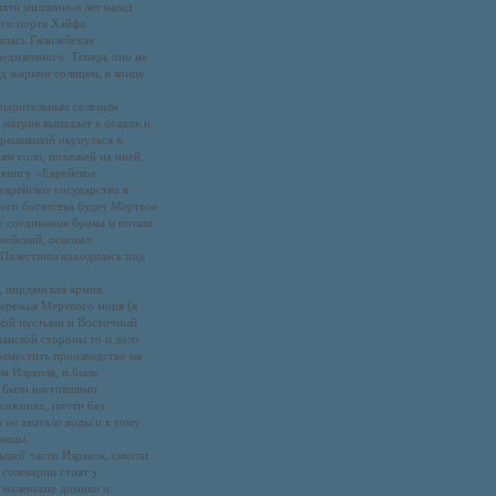
яти миллионов лет назад
го порта Хайфа.
ялась Галилейская
редиземного. Теперь оно не
д жарким солнцем, в конце
спарительным соленым
 натрия выпадает в осадок и
, решивший окунуться в
ям соли, похожей на иней.
книгу «Еврейское
еврейское государство в
 его богатства будет Мертвое
ле соединения брома и поташ.
мейский, основал
 Палестины находилась под
, иорданская армия
бережья Мертвого моря (в
ской пустыни и Восточный
анской стороны то и дело
реместить производство на
ем Израиля, и была
и были настоящими
хижинах, почти без
 не хватало воды и к тому
ницы.
ьшей части Израиля, смогли
солеварни стоят у
 маленькие домики и