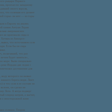
орого рыцари Первого
има, проехал по западному
давший своего короля,
жил, что соленым его делают
ной горы» на юге — из горы
али в Европу на анализ.
кий химик Антуан Лоран
колько американских
се не приезжали сюда и
 Хичкок из Амхерст-
, вывел, что источником соли
оря. Если бы он сюда
лиже.
, полагавший, что раз
 нечем будет заняться»,
ое море. Были специально
 реке Иордан две лодки с
ехническое достижение для
 воду которого он назвал
о южного берега моря. Линч
) и что соли в ее составе не
 колонн, он сделал не
ну Лота. А когда подверг
тый хлорид натрия, а значит,
ия о неосторожной жене
акое соленое. Теории