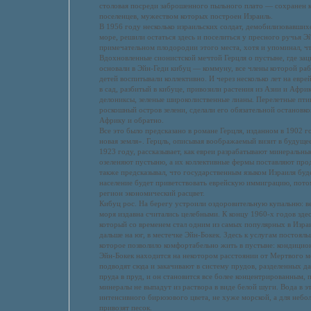
столовая посреди заброшенного пыльного плато — сохранен 
поселенцев, мужеством которых построен Израиль.
В 1956 году несколько израильских солдат, демобилизовавши
море, решили остаться здесь и поселиться у пресного ручья Э
примечательном плодородии этого места, хотя и упоминал, ч
Вдохновленные сионистской мечтой Герцля о пустыне, где зац
основали в Эйн-Геди кибуц — коммуну, все члены которой раб
детей воспитывали коллективно. И через несколько лет на евре
в сад, разбитый в кибуце, привозили растения из Азии и Афри
делониксы, зеленые широколиственные лианы. Перелетные птиц
роскошный остров зелени, сделали его обязательной остановко
Африку и обратно.
Все это было предсказано в романе Герцля, изданном в 1902 
новая земля». Герцль, описывая воображаемый визит в будущее
1923 году, рассказывает, как евреи разрабатывают минеральн
озеленяют пустыню, а их коллективные фермы поставляют про
также предсказывал, что государственным языком Израиля буд
население будет приветствовать еврейскую иммиграцию, пото
регион экономический расцвет.
Кибуц рос. На берегу устроили оздоровительную купальню: в
моря издавна считались целебными. К концу 1960-х годов здес
который со временем стал одним из самых популярных в Израи
дальше на юг, в местечке Эйн-Бокек. Здесь к услугам постояль
которое позволило комфортабельно жить в пустыне: кондицио
Эйн-Бокек находится на некотором расстоянии от Мертвого м
подводят сюда и закачивают в систему прудов, разделенных д
пруда в пруд, и он становится все более концентрированным, 
минералы не выпадут из раствора в виде белой шуги. Вода в 
интенсивного бирюзового цвета, не хуже морской, а для неб
привозят песок.