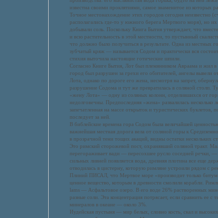
производства: его маслянистая вода горька, будто на ней лежи
известна своими проклятиями, самое знаменитое из которых 
Точное местонахождение этих городов сегодня неизвестно (сч
располагались где-то у южного берега Мертвого моря), но их
добывали соль. Поскольку Книга Бытия утверждает, что вмест
и всю растительность в этой местности, то пустынный скалист
что должно было получиться в результате. Одна из местных 
зубчатый кряж — называется Содом и практически вся состоит
стихия выточила настоящие готические шпили.
Согласно Книге Бытия, Лот был племянником Авраама и жил в
город был разрушен за грехи его обитателей, ангелы вывели 
Лота, однако по дороге его жена, несмотря на запрет, оберну
разрушение Содома и тут же превратилась в соляной столп. Т
«жену Лота» — одну из соляных колонн, отделившихся от гор
недолговечны. Предпоследняя «жена» развалилась несколько ле
запечатленная на массе открыток и туристических буклетов, п
последует за ней.
В библейские времена гора Содом была величайшей ценность
важнейшая местная дорога вела от соляной горы к Средиземн
в прозрачной тени тощих акаций, видны остатки нескольких ст
Это римский сторожевой пост, охранявший соляной тракт. Ма
перегораживает вади — пересохшее русло соседней речки, — н
сильных ливней появляется вода, древняя плотина все еще дер
отводилась в цистерну, которую римляне устроили рядом с ре
Плиний ПИСАЛ, что Мертвое море «производит только битум»
ценное вещество, которым в древности смолили корабли. Римля
lams — Асфальтовое озеро. В его воде 26% растворенных ми
разные соли. Эта концентрация потрясает, если сравнить ее с
минералов в океане — около 3%.
Иудейская пустыня — мир белых, словно кость, скал и высок