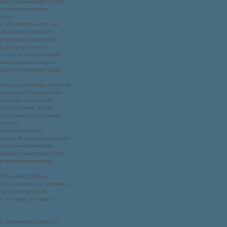
тных, окаменевших в этих
ды которого медленно
ьсию.
в действительности таит
 однако они отцветают
Грациозные длиннорогие
и, растущие в вади,
я соль, которая помогает
кий кустарник солерос
воздуха мельчайшие следы
ными, и солеными. Их легко
тельности. У каждого из
ия, ведь эта пустыня,
у пропитание, всегда
ся поближе к источникам:
зелоты1.
рданская пустыня.
 берега Иордана кормит всю
нов и полноприводных
блюдах, и некоторые из них
ные одеяния живописно
. Мохаммед Нуфаль,
й, поясняет, что это место
 за гомосексуализм.
сь потомки, которых и
о уже многие сотни лет