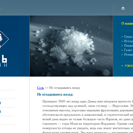
u
О наше
Озеро
Истор
Пищев
Галит
Повар
УЗНА
Соль
>> Не огладываясь назад
Не огладываясь назад:
Примерно 3000 лет назад царь Давид взял штурмом крепость 
И
господствующих над долиной, свою столицу — Иерусалим. Э
отношении высоты, поросшие мирными фруктовыми деревьями,
И
обстоятельств предложить и живописный, и стратегический вз
ясный день видно не только большую часть Израиля, но даже р
горизонте — горы Моав на территории Иордании. Однако са
поверхности отсюда не увидать, ведь она лежит значительно 
футов ниже уровня моря. Это чудо природы — постепенно п