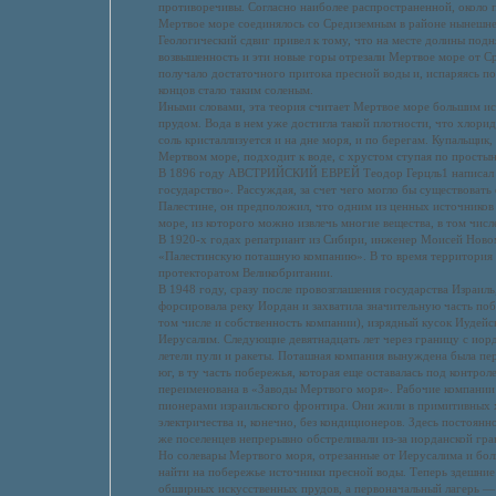
противоречивы. Согласно наиболее распространенной, около п
Мертвое море соединялось со Средиземным в районе нынешне
Геологический сдвиг привел к тому, что на месте долины подн
возвышенность и эти новые горы отрезали Мертвое море от С
получало достаточного притока пресной воды и, испаряясь по
концов стало таким соленым.
Иными словами, эта теория считает Мертвое море большим и
прудом. Вода в нем уже достигла такой плотности, что хлорид
соль кристаллизуется и на дне моря, и по берегам. Купальщик
Мертвом море, подходит к воде, с хрустом ступая по простын
В 1896 году АВСТРИЙСКИЙ ЕВРЕЙ Теодор Герцль1 написал 
государство». Рассуждая, за счет чего могло бы существовать 
Палестине, он предположил, что одним из ценных источников
море, из которого можно извлечь многие вещества, в том чис
В 1920-х годах репатриант из Сибири, инженер Моисей Ново
«Палестинскую поташную компанию». В то время территория
протекторатом Великобритании.
В 1948 году, сразу после провозглашения государства Израиль
форсировала реку Иордан и захватила значительную часть по
том числе и собственность компании), изрядный кусок Иудей
Иерусалим. Следующие девятнадцать лет через границу с иорд
летели пули и ракеты. Поташная компания вынуждена была пе
юг, в ту часть побережья, которая еще оставалась под контрол
переименована в «Заводы Мертвого моря». Рабочие компани
пионерами израильского фронтира. Они жили в примитивных 
электричества и, конечно, без кондиционеров. Здесь постоянно
же поселенцев непрерывно обстреливали из-за иорданской гра
Но солевары Мертвого моря, отрезанные от Иерусалима и бол
найти на побережье источники пресной воды. Теперь здешние 
обширных искусственных прудов, а первоначальный лагерь —