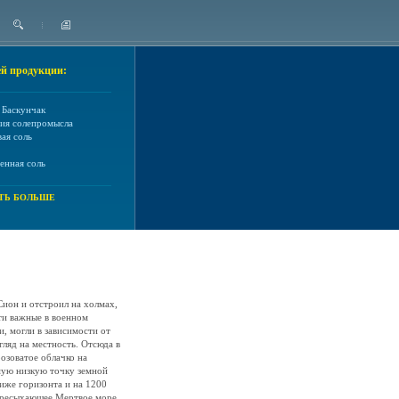
й продукции:
 Баскунчак
ия солепромысла
ая соль
енная соль
ТЬ БОЛЬШЕ
Сион и отстроил на холмах,
ти важные в военном
 могли в зависимости от
гляд на местность. Отсюда в
озоватое облачко на
мую низкую точку земной
ниже горизонта и на 1200
ересыхающее Мертвое море,