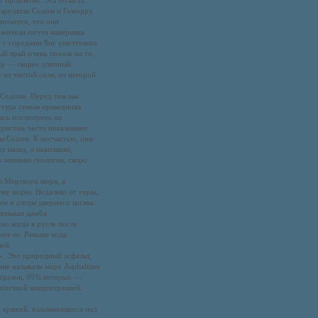
т проклятие. Эта область
разрушило Содом и Гоморру.
итается, что они
 жители почти наверняка
е с городами Бог уничтожил
ый край очень похож на то,
гор — скорее длинный
 из чистой соли, из которой
 Содоме. Перед тем как
оттуда семью праведника
лась посмотреть на
уристам часто показывают
ы Содом. К несчастью, они
т назад, а нынешняя,
о мнению геологов, скоро
ю Мертвого моря, а
ому морю. Недалеко от горы,
ен и следы дверного косяка.
ленькая дамба
о когда в русле после
жит ее. Раньше вода
кой.
. Это природный асфальт,
не называли море Asphaltites
нералов, 99% которых —
 типичной концентрацией
их кряжей, вздымающихся над