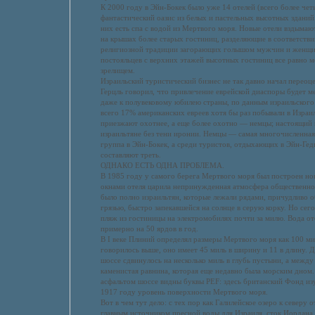
К 2000 году в Эйн-Бокек было уже 14 отелей (всего более че
фантастический оазис из белых и пастельных высотных зданий 
них есть спа с водой из Мертвого моря. Новые отели вздымаю
на крышах более старых гостиниц, разделяющие в соответстви
религиозной традиции загорающих голышом мужчин и женщин
постояльцев с верхних этажей высотных гостиниц все равно 
зрелищем.
Израильский туристический бизнес не так давно начал переоц
Герцль говорил, что привлечение еврейской диаспоры будет 
даже к полувековому юбилею страны, по данным израильского
всего 17% американских евреев хотя бы раз побывали в Израи
приезжают охотнее, а еще более охотно — немцы; настоящий 
израильтяне без тени иронии. Немцы — самая многочисленная
группа в Эйн-Бокек, а среди туристов, отдыхающих в Эйн-Гед
составляют треть.
ОДНАКО ЕСТЬ ОДНА ПРОБЛЕМА.
В 1985 году у самого берега Мертвого моря был построен но
окнами отеля царила непринужденная атмосфера общественног
было полно израильтян, которые лежали рядами, причудливо 
грязью, быстро запекавшейся на солнце в серую корку. Но сег
пляж из гостиницы на электромобилях почти за милю. Вода от
примерно на 50 ярдов в год.
В I веке Плиний определял размеры Мертвого моря как 100 мил
говорилось выше, оно имеет 45 миль в ширину и 11 в длину.
шоссе сдвинулось на несколько миль в глубь пустыни, а межд
каменистая равнина, которая еще недавно была морским дном. 
асфальтом шоссе видны буквы PEF: здесь британский Фонд из
1917 году уровень поверхности Мертвого моря.
Вот в чем тут дело: с тех пор как Галилейское озеро к северу 
главным источником пресной воды для Израиля, сток Иордана,