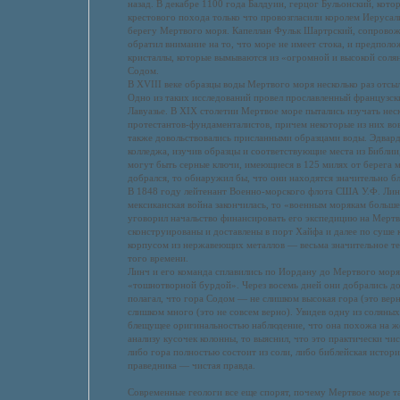
назад. В декабре 1100 года Балдуин, герцог Бульонский, кот
крестового похода только что провозгласили королем Иерусал
берегу Мертвого моря. Капеллан Фульк Шартрский, сопровож
обратил внимание на то, что море не имеет стока, и предполо
кристаллы, которые вымываются из «огромной и высокой соля
Содом.
В XVIII веке образцы воды Мертвого моря несколько раз отсыл
Одно из таких исследований провел прославленный французс
Лавуазье. В XIX столетии Мертвое море пытались изучать нес
протестантов-фундаменталистов, причем некоторые из них вов
также довольствовались присланными образцами воды. Эдвард
колледжа, изучив образцы и соответствующие места из Библии
могут быть серные ключи, имеющиеся в 125 милях от берега м
добрался, то обнаружил бы, что они находятся значительно б
В 1848 году лейтенант Военно-морского флота США У.Ф. Линч
мексиканская война закончилась, то «военным морякам больше
уговорил начальство финансировать его экспедицию на Мертв
сконструированы и доставлены в порт Хайфа и далее по суше к
корпусом из нержавеющих металлов — весьма значительное т
того времени.
Линч и его команда сплавились по Иордану до Мертвого моря,
«тошнотворной бурдой». Через восемь дней они добрались д
полагал, что гора Содом — не слишком высокая гора (это верно
слишком много (это не совсем верно). Увидев одну из соляных
блещущее оригинальностью наблюдение, что она похожа на же
анализу кусочек колонны, то выяснил, что это практически чис
либо гора полностью состоит из соли, либо библейская истор
праведника — чистая правда.
Современные геологи все еще спорят, почему Мертвое море т