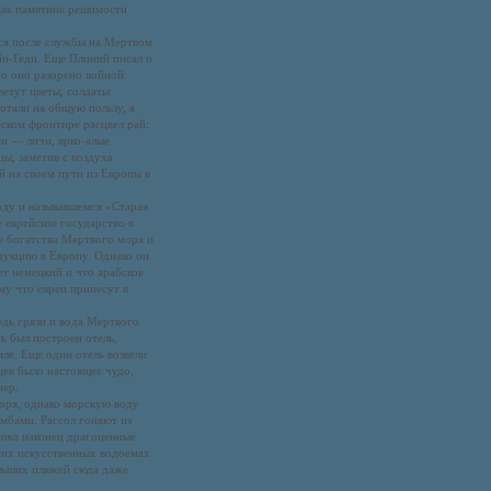
как памятник решимости
хся после службы на Мертвом
йн-Геди. Еще Плиний писал о
то оно разорено войной.
ветут цветы, солдаты
отали на общую пользу, а
йском фронтире расцвел рай:
ки — личи, ярко-алые
ы, заметив с воздуха
й на своем пути из Европы в
году и называвшемся «Старая
 еврейское государство в
ые богатства Мертвого моря и
дукцию в Европу. Однако он
ет немецкий и что арабское
му что евреи принесут в
едь грязи и вода Мертвого
ь был построен отель,
ле. Еще один отель возвели
цев было настоящее чудо,
нер.
оря, однако морскую воду
амбами. Рассол гоняют из
пока наконец драгоценные
этих искусственных водоемах
ольших пляжей сюда даже