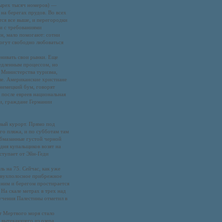
тырех тысяч номеров) —
на берегах прудов. Во всех
тся все выше, и перегородки
и с требованиями
, мало помогают: сотни
могут свободно любоваться
енивать свои рынки. Еще
медленным процессом, но
 Министерства туризма,
ле. Американские христиане
немецкий бум, говорят
 после евреев национальная
и, граждане Германии
вый курорт. Прямо под
о пляжа, и по субботам там
обмазанные густой черной
одня купальщиков возят на
ступает от Эйн-Геди
ь на 75. Сейчас, как уже
 Двухполосное прибрежное
у ним и берегом простирается
На скале метрах в трех над
учения Палестины отметил в
от Мертвого моря стало
 вытекающего из озера,